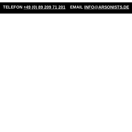
TELEFON
+49 (0) 89 209 71 201
EMAIL
INFO@ARSONISTS.DE