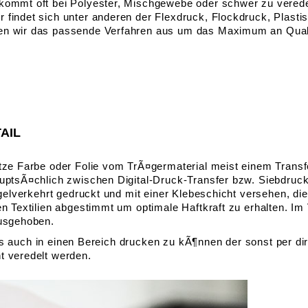
 kommt oft bei Polyester, Mischgewebe oder schwer zu verede
findet sich unter anderen der Flexdruck, Flockdruck, Plastis
len wir das passende Verfahren aus um das Maximum an Quali
AIL
tze Farbe oder Folie vom TrÃ¤germaterial meist einem Transfer
uptsÃ¤chlich zwischen Digital-Druck-Transfer bzw. Siebdruck-
iegelverkehrt gedruckt und mit einer Klebeschicht versehen, d
n Textilien abgestimmt um optimale Haftkraft zu erhalten. Im V
ausgehoben.
st es auch in einen Bereich drucken zu kÃ¶nnen der sonst per d
t veredelt werden.