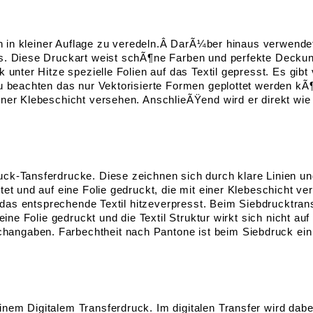
hon in kleiner Auflage zu veredeln.Â DarÃ¼ber hinaus verwen
s. Diese Druckart weist schÃ¶ne Farben und perfekte Deckun
unter Hitze spezielle Folien auf das Textil gepresst. Es gibt 
u beachten das nur Vektorisierte Formen geplottet werden kÃ
ner Klebeschicht versehen. AnschlieÃŸend wird er direkt wie 
ck-Tansferdrucke. Diese zeichnen sich durch klare Linien u
et und auf eine Folie gedruckt, die mit einer Klebeschicht v
f das entsprechende Textil hitzeverpresst. Beim Siebdrucktrans
 eine Folie gedruckt und die Textil Struktur wirkt sich nicht
ngaben. Farbechtheit nach Pantone ist beim Siebdruck ein w
em Digitalem Transferdruck. Im digitalen Transfer wird dabei