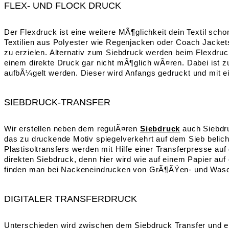
FLEX- UND FLOCK DRUCK
Der Flexdruck ist eine weitere MÃ¶glichkeit dein Textil sc
Textilien aus Polyester wie Regenjacken oder Coach Jacket
zu erzielen. Alternativ zum Siebdruck werden beim Flexdruck 
einem direkte Druck gar nicht mÃ¶glich wÃ¤ren. Dabei ist z
aufbÃ¼gelt werden. Dieser wird Anfangs gedruckt und mit ei
SIEBDRUCK-TRANSFER
Wir erstellen neben dem regulÃ¤ren
Siebdruck
auch Siebdru
das zu druckende Motiv spiegelverkehrt auf dem Sieb belicht
Plastisoltransfers werden mit Hilfe einer Transferpresse au
direkten Siebdruck, denn hier wird wie auf einem Papier auf
finden man bei Nackeneindrucken von GrÃ¶ÃŸen- und Wascha
DIGITALER TRANSFERDRUCK
Unterschieden wird zwischen dem Siebdruck Transfer und ein