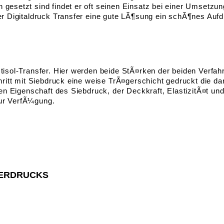
 gesetzt sind findet er oft seinen Einsatz bei einer Umsetzu
der Digitaldruck Transfer eine gute LÃ¶sung ein schÃ¶nes Auf
stisol-Transfer. Hier werden beide StÃ¤rken der beiden Verfa
Schritt mit Siebdruck eine weise TrÃ¤gerschicht gedruckt die
ven Eigenschaft des Siebdruck, der Deckkraft, ElastizitÃ¤t und
zur VerfÃ¼gung.
FERDRUCKS