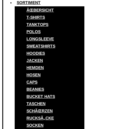
SORTIMENT
ÃŒBERSICHT
T-SHIRTS
TANKTOPS
POLOS
LONGSLEEVE
SWEATSHIRTS
HOODIES
JACKEN
HEMDEN
HOSEN
CAPS
BEANIES
BUCKET HATS
TASCHEN
SCHÃŒRZEN
RUCKSÃ„CKE
SOCKEN