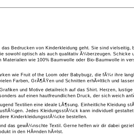
 das Bedrucken von Kinderkleidung geht. Sie sind vielseitig,
die sowohl optisch als auch qualitativ Ã¼berzeugen. Schicke
en Materialien wie 100% Baumwolle oder Bio-Baumwolle in v
rken wie Fruit of the Loom oder Babybugz, die fÃ¼r ihre la
 in vielen Farben, GrÃ¶ÃŸen und Schnitten erhÃ¤ltlich und la
Grafiken und Motive detailreich auf das Shirt. Herzen, lusti
onders auf einen hautfreundlichen Druck, der sich weich anfÃ
gend Textilien eine ideale LÃ¶sung. Einheitliche Kleidung st
 AusflÃ¼gen. Jedes KleidungsstÃ¼ck kann individuell gestalte
andere KinderkleidungsstÃ¼cke bestellen.
nd das gewÃ¼nschte Textil. Gerne helfen wir dir dabei geziel
rodukt in den HÃ¤nden hÃ¤lst.