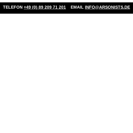
TELEFON
+49 (0) 89 209 71 201
EMAIL
INFO@ARSONISTS.DE