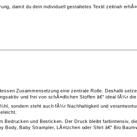
ung, damit du dein individuell gestaltetes Textil zeitnah erhÃ¤l
dessen Zusammensetzung eine zentrale Rolle. Deshalb setzen 
gsaktiv und frei von schÃ¤dlichen Stoffen â€“ ideal fÃ¼r di
hl, sondern steht auch fÃ¼r Nachhaltigkeit und verantwortun
geleicht.
Bedrucken und Besticken. Der Druck bleibt farbintensiv, die 
 Body, Baby Strampler, LÃ¤tzchen oder Shirt â€“ Bio Baumwol