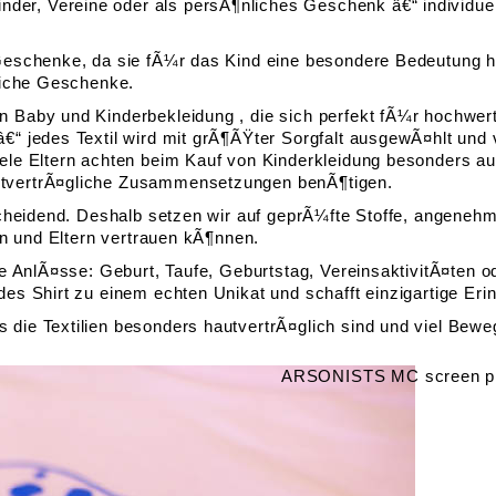
r, Vereine oder als persÃ¶nliches Geschenk â€“ individuell 
 Geschenke, da sie fÃ¼r das Kind eine besondere Bedeutung h
nliche Geschenke.
n Baby und Kinderbekleidung , die sich perfekt fÃ¼r hochwe
€“ jedes Textil wird mit grÃ¶ÃŸter Sorgfalt ausgewÃ¤hlt und 
ele Eltern achten beim Kauf von Kinderkleidung besonders auf
utvertrÃ¤gliche Zusammensetzungen benÃ¶tigen.
ntscheidend. Deshalb setzen wir auf geprÃ¼fte Stoffe, ange
en und Eltern vertrauen kÃ¶nnen.
le AnlÃ¤sse: Geburt, Taufe, Geburtstag, VereinsaktivitÃ¤ten o
des Shirt zu einem echten Unikat und schafft einzigartige Er
die Textilien besonders hautvertrÃ¤glich sind und viel Beweg