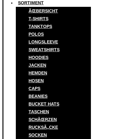
SORTIMENT
ÃŒBERSICHT
T-SHIRTS
TANKTOPS
POLOS
LONGSLEEVE
SWEATSHIRTS
HOODIES
JACKEN
HEMDEN
HOSEN
CAPS
BEANIES
BUCKET HATS
TASCHEN
SCHÃŒRZEN
RUCKSÃ„CKE
SOCKEN