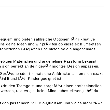
 bequem und bieten zahlreiche Optionen fÃ¼r kreative
 uns deine Ideen und wir prÃ¼fen ob diese sich umsetzen
erschiedenen GrÃ¶ÃŸen und bieten so ein angenehmes
nglebigen Materialien und angenehme Passform bekannt
ssen sich perfekt an dein gewÃ¼nschtes Design anpassen.
ge SprÃ¼che oder thematische Aufdrucke lassen sich exakt
¼hlt und fÃ¼r Kinder geeignet ist.
Ã¤rkt den Teamgeist und sorgt fÃ¼r einen professionellen
t werden, und es gibt keine Mindestbestellmenge â€“ du
t den passenden Stil, Bio-QualitÃ¤t und vieles mehr fÃ¼r