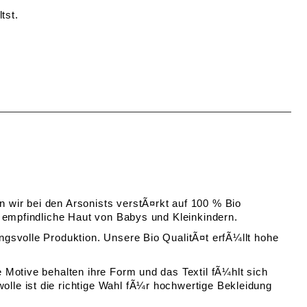
tst.
wir bei den Arsonists verstÃ¤rkt auf 100 % Bio
e empfindliche Haut von Babys und Kleinkindern.
gsvolle Produktion. Unsere Bio QualitÃ¤t erfÃ¼llt hohe
Motive behalten ihre Form und das Textil fÃ¼hlt sich
le ist die richtige Wahl fÃ¼r hochwertige Bekleidung