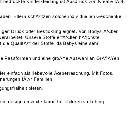
bedruckte Kinderkleidung ist Ausdruck von KreativitÃ¤t,
aben. Eltern schÃ¤tzen solche individuellen Geschenke,
rtigen Druck oder Bestickung eignet. Von Bodys Ã¼ber
verarbeitet. Unsere Stoffe erfÃ¼llen hÃ¶chste
 die QualitÃ¤t der Stoffe, da Babys eine sehr
nehme Passformen und eine groÃŸe Auswahl an GrÃ¶ÃŸen
der einfach als liebevolle Ãœberraschung. Mit Fotos,
innerungen fÃ¼r Familien.
ungsfreiheit bieten.