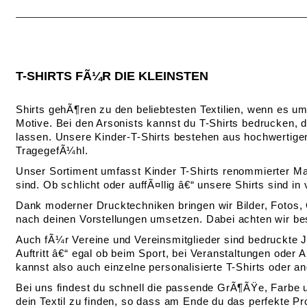
T-SHIRTS FÃ¼R DIE KLEINSTEN
Shirts gehÃ¶ren zu den beliebtesten Textilien, wenn es um
Motive. Bei den Arsonists kannst du T-Shirts bedrucken, 
lassen. Unsere Kinder-T-Shirts bestehen aus hochwertig
TragegefÃ¼hl.
Unser Sortiment umfasst Kinder T-Shirts renommierter Ma
sind. Ob schlicht oder auffÃ¤llig â€“ unsere Shirts sind
Dank moderner Drucktechniken bringen wir Bilder, Fotos, 
nach deinen Vorstellungen umsetzen. Dabei achten wir bes
Auch fÃ¼r Vereine und Vereinsmitglieder sind bedruckte Ju
Auftritt â€“ egal ob beim Sport, bei Veranstaltungen oder
kannst also auch einzelne personalisierte T-Shirts oder 
Bei uns findest du schnell die passende GrÃ¶ÃŸe, Farbe u
dein Textil zu finden, so dass am Ende du das perfekte P