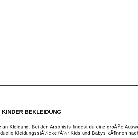
R KINDER BEKLEIDUNG
 an Kleidung. Bei den Arsonists findest du eine groÃŸe Aus
ndividuelle KleidungsstÃ¼cke fÃ¼r Kids und Babys kÃ¶nnen na