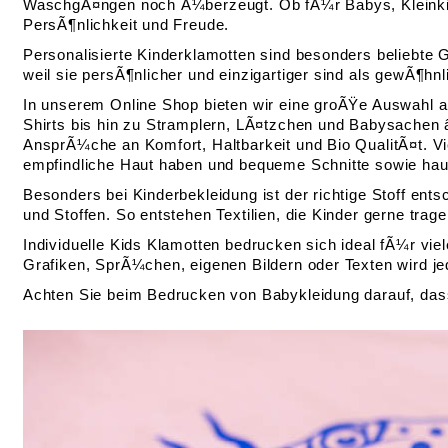
WaschgÃ¤ngen noch Ã¼berzeugt. Ob fÃ¼r Babys, Kleinkinde
PersÃ¶nlichkeit und Freude.
Personalisierte Kinderklamotten sind besonders beliebte
weil sie persÃ¶nlicher und einzigartiger sind als gewÃ¶h
In unserem Online Shop bieten wir eine groÃŸe Auswahl a
Shirts bis hin zu Stramplern, LÃ¤tzchen und Babysachen â
AnsprÃ¼che an Komfort, Haltbarkeit und Bio QualitÃ¤t. Vi
empfindliche Haut haben und bequeme Schnitte sowie ha
Besonders bei Kinderbekleidung ist der richtige Stoff e
und Stoffen. So entstehen Textilien, die Kinder gerne trag
Individuelle Kids Klamotten bedrucken sich ideal fÃ¼r vie
Grafiken, SprÃ¼chen, eigenen Bildern oder Texten wird je
Achten Sie beim Bedrucken von Babykleidung darauf, dass 