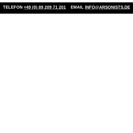
TELEFON
+49 (0) 89 209 71 201
EMAIL
INFO@ARSONISTS.DE