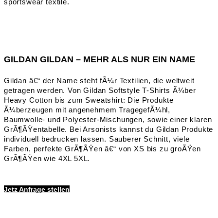
GILDAN GILDAN – MEHR ALS NUR EIN NAME
Gildan â€“ der Name steht fÃ¼r Textilien, die weltweit
getragen werden. Von Gildan Softstyle T-Shirts Ã¼ber
Heavy Cotton bis zum Sweatshirt: Die Produkte
Ã¼berzeugen mit angenehmem TragegefÃ¼hl,
Baumwolle- und Polyester-Mischungen, sowie einer klaren
GrÃ¶ÃŸentabelle. Bei Arsonists kannst du Gildan Produkte
individuell bedrucken lassen. Sauberer Schnitt, viele
Farben, perfekte GrÃ¶ÃŸen â€“ von XS bis zu groÃŸen
GrÃ¶ÃŸen wie 4XL 5XL.
Jetz Anfrage stellen