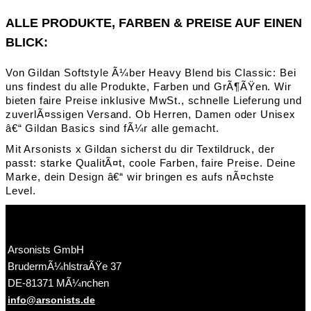
ALLE PRODUKTE, FARBEN & PREISE AUF EINEN
BLICK:
Von Gildan Softstyle Ã¼ber Heavy Blend bis Classic: Bei
uns findest du alle Produkte, Farben und GrÃ¶ÃŸen. Wir
bieten faire Preise inklusive MwSt., schnelle Lieferung und
zuverlÃ¤ssigen Versand. Ob Herren, Damen oder Unisex
â€“ Gildan Basics sind fÃ¼r alle gemacht.
Mit Arsonists x Gildan sicherst du dir Textildruck, der
passt: starke QualitÃ¤t, coole Farben, faire Preise. Deine
Marke, dein Design â€“ wir bringen es aufs nÃ¤chste
Level.
Arsonists GmbH
BrudermÃ¼hlstraÃŸe 37
DE-81371 MÃ¼nchen
info@arsonists.de