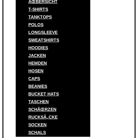
ÃŒBERSICHT
T-SHIRTS
TANKTOPS
POLOS
LONGSLEEVE
SWEATSHIRTS
HOODIES
JACKEN
HEMDEN
HOSEN
CAPS
BEANIES
BUCKET HATS
TASCHEN
SCHÃŒRZEN
RUCKSÃ„CKE
SOCKEN
SCHALS