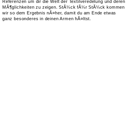
Referenzen um dir die Welt der Textilveredelung und deren
MÃ¶glichkeiten zu zeigen. StÃ¼ck fÃ¼r StÃ¼ck kommen
wir so dem Ergebnis nÃ¤her, damit du am Ende etwas
ganz besonderes in deinen Armen hÃ¤ltst.