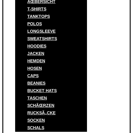
ÃŒBERSICHT
T-SHIRTS
TANKTOPS
POLOS
LONGSLEEVE
SWEATSHIRTS
HOODIES
JACKEN
HEMDEN
HOSEN
CAPS
BEANIES
BUCKET HATS
TASCHEN
SCHÃŒRZEN
RUCKSÃ„CKE
SOCKEN
SCHALS