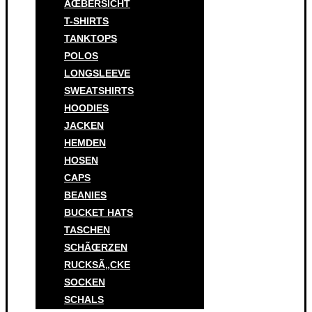
ÃŒBERSICHT
T-SHIRTS
TANKTOPS
POLOS
LONGSLEEVE
SWEATSHIRTS
HOODIES
JACKEN
HEMDEN
HOSEN
CAPS
BEANIES
BUCKET HATS
TASCHEN
SCHÃŒRZEN
RUCKSÃ„CKE
SOCKEN
SCHALS