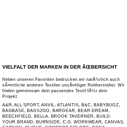
VIELFALT DER MARKEN IN DER ÃŒBERSICHT
Neben unseren Favoriten bedrucken wir natÃ¼rlich auch
sÃ¤mtliche anderen Textilen unzÃ¤hliger Rohhersteller. Wir
finden gemeinsam dein passendes Textil fÃ¼r dein
Projekt.
A&R, ALL SPORT, ANVIL, ATLANTIS, B&C, BABYBUGZ,
BAGBASE, BAGS2GO, BARGEAR, BEAR DREAM,
BEECHFIELD, BELLA, BROOK TAVERNER, BUILD
YOUR BRAND, BURNSIDE, C.G. WORKWEAR, CANVAS,