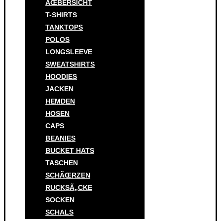
ÃŒBERSICHT
T-SHIRTS
TANKTOPS
POLOS
LONGSLEEVE
SWEATSHIRTS
HOODIES
JACKEN
HEMDEN
HOSEN
CAPS
BEANIES
BUCKET HATS
TASCHEN
SCHÃŒRZEN
RUCKSÃ„CKE
SOCKEN
SCHALS