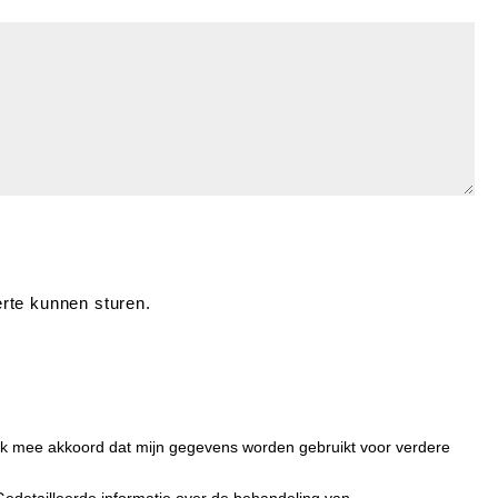
erte kunnen sturen.
ok mee akkoord dat mijn gegevens worden gebruikt voor verdere
edetailleerde informatie over de behandeling van