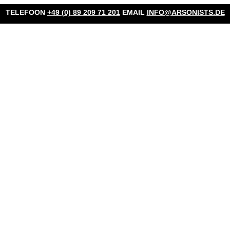
TELEFOON
+49 (0) 89 209 71 201
EMAIL
INFO@ARSONISTS.DE