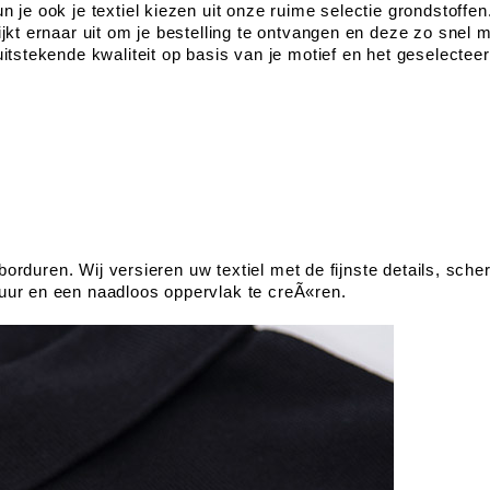
 je ook je textiel kiezen uit onze ruime selectie grondstoffen
jkt ernaar uit om je bestelling te ontvangen en deze zo snel 
tstekende kwaliteit op basis van je motief en het geselecteerd
e borduren. Wij versieren uw textiel met de fijnste details, sc
uur en een naadloos oppervlak te creÃ«ren.