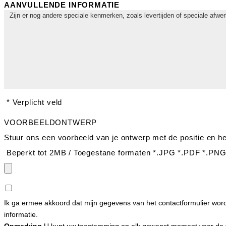
AANVULLENDE INFORMATIE
* Verplicht veld
VOORBEELDONTWERP
Stuur ons een voorbeeld van je ontwerp met de positie en he
Beperkt tot 2MB / Toegestane formaten *.JPG *.PDF *.PNG
Ik ga ermee akkoord dat mijn gegevens van het contactformulier wor
informatie.
Opmerking
U kunt uw toestemming op elk gewenst moment voor de toe