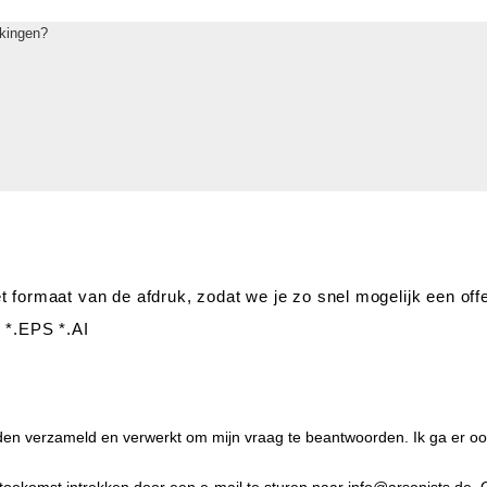
t formaat van de afdruk, zodat we je zo snel mogelijk een off
 *.EPS *.AI
den verzameld en verwerkt om mijn vraag te beantwoorden. Ik ga er o
komst intrekken door een e-mail te sturen naar info@arsonists.de. G