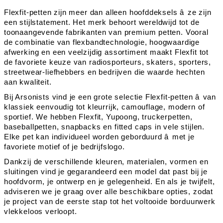
Flexfit-petten zijn meer dan alleen hoofddeksels â ze zijn
een stijlstatement. Het merk behoort wereldwijd tot de
toonaangevende fabrikanten van premium petten. Vooral
de combinatie van flexbandtechnologie, hoogwaardige
afwerking en een veelzijdig assortiment maakt Flexfit tot
de favoriete keuze van radiosporteurs, skaters, sporters,
streetwear-liefhebbers en bedrijven die waarde hechten
aan kwaliteit.
Bij Arsonists vind je een grote selectie Flexfit-petten â van
klassiek eenvoudig tot kleurrijk, camouflage, modern of
sportief. We hebben Flexfit, Yupoong, truckerpetten,
baseballpetten, snapbacks en fitted caps in vele stijlen.
Elke pet kan individueel worden geborduurd â met je
favoriete motief of je bedrijfslogo.
Dankzij de verschillende kleuren, materialen, vormen en
sluitingen vind je gegarandeerd een model dat past bij je
hoofdvorm, je ontwerp en je gelegenheid. En als je twijfelt,
adviseren we je graag over alle beschikbare opties, zodat
je project van de eerste stap tot het voltooide borduurwerk
vlekkeloos verloopt.