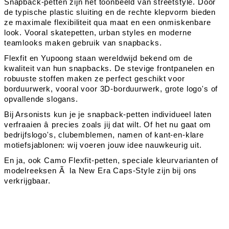
Snapback-petten zijn het toonbeeld van streetstyle. Door
de typische plastic sluiting en de rechte klepvorm bieden
ze maximale flexibiliteit qua maat en een onmiskenbare
look. Vooral skatepetten, urban styles en moderne
teamlooks maken gebruik van snapbacks.
Flexfit en Yupoong staan wereldwijd bekend om de
kwaliteit van hun snapbacks. De stevige frontpanelen en
robuuste stoffen maken ze perfect geschikt voor
borduurwerk, vooral voor 3D-borduurwerk, grote logo's of
opvallende slogans.
Bij Arsonists kun je je snapback-petten individueel laten
verfraaien â precies zoals jij dat wilt. Of het nu gaat om
bedrijfslogo's, clubemblemen, namen of kant-en-klare
motiefsjablonen: wij voeren jouw idee nauwkeurig uit.
En ja, ook Camo Flexfit-petten, speciale kleurvarianten of
modelreeksen Ã la New Era Caps-Style zijn bij ons
verkrijgbaar.