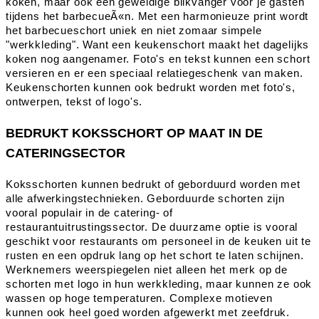
koken, maar ook een geweldige blikvanger voor je gasten
tijdens het barbecueÃ«n. Met een harmonieuze print wordt
het barbecueschort uniek en niet zomaar simpele
"werkkleding". Want een keukenschort maakt het dagelijks
koken nog aangenamer. Foto's en tekst kunnen een schort
versieren en er een speciaal relatiegeschenk van maken.
Keukenschorten kunnen ook bedrukt worden met foto's,
ontwerpen, tekst of logo's.
BEDRUKT KOKSSCHORT OP MAAT IN DE
CATERINGSECTOR
Koksschorten kunnen bedrukt of geborduurd worden met
alle afwerkingstechnieken. Geborduurde schorten zijn
vooral populair in de catering- of
restaurantuitrustingssector. De duurzame optie is vooral
geschikt voor restaurants om personeel in de keuken uit te
rusten en een opdruk lang op het schort te laten schijnen.
Werknemers weerspiegelen niet alleen het merk op de
schorten met logo in hun werkkleding, maar kunnen ze ook
wassen op hoge temperaturen. Complexe motieven
kunnen ook heel goed worden afgewerkt met zeefdruk.