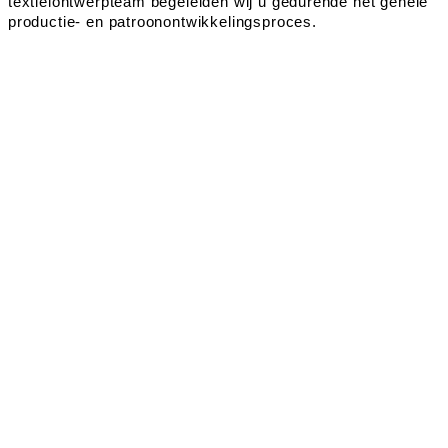
textielontwerpteam begeleiden wij u gedurende het gehele
productie- en patroonontwikkelingsproces.