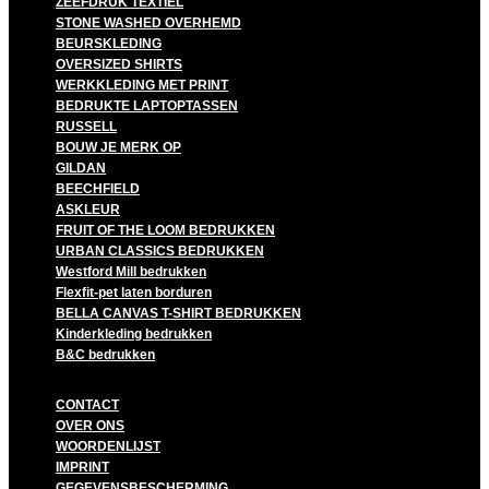
ZEEFDRUK TEXTIEL
STONE WASHED OVERHEMD
BEURSKLEDING
OVERSIZED SHIRTS
WERKKLEDING MET PRINT
BEDRUKTE LAPTOPTASSEN
RUSSELL
BOUW JE MERK OP
GILDAN
BEECHFIELD
ASKLEUR
FRUIT OF THE LOOM BEDRUKKEN
URBAN CLASSICS BEDRUKKEN
Westford Mill bedrukken
Flexfit-pet laten borduren
BELLA CANVAS T-SHIRT BEDRUKKEN
Kinderkleding bedrukken
B&C bedrukken
CONTACT
OVER ONS
WOORDENLIJST
IMPRINT
GEGEVENSBESCHERMING