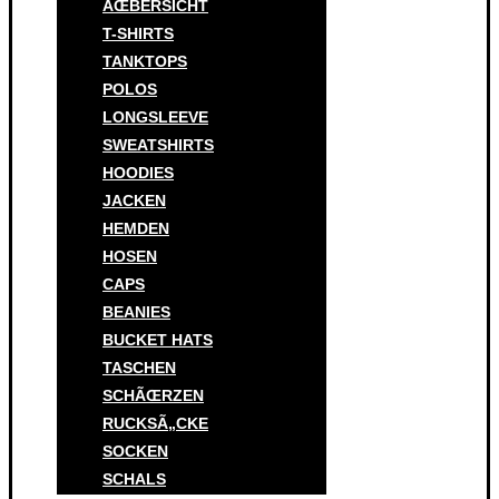
ÃŒBERSICHT
T-SHIRTS
TANKTOPS
POLOS
LONGSLEEVE
SWEATSHIRTS
HOODIES
JACKEN
HEMDEN
HOSEN
CAPS
BEANIES
BUCKET HATS
TASCHEN
SCHÃŒRZEN
RUCKSÃ„CKE
SOCKEN
SCHALS