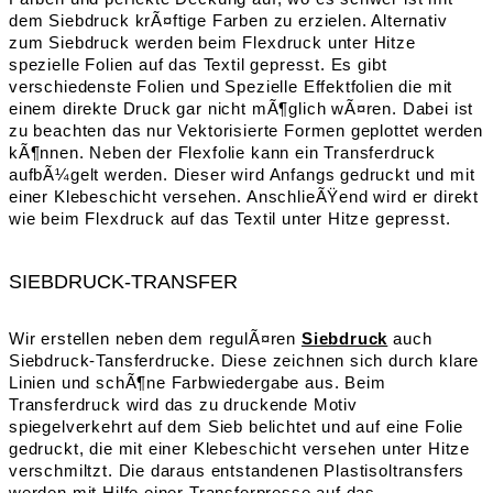
dem Siebdruck krÃ¤ftige Farben zu erzielen. Alternativ
zum Siebdruck werden beim Flexdruck unter Hitze
spezielle Folien auf das Textil gepresst. Es gibt
verschiedenste Folien und Spezielle Effektfolien die mit
einem direkte Druck gar nicht mÃ¶glich wÃ¤ren. Dabei ist
zu beachten das nur Vektorisierte Formen geplottet werden
kÃ¶nnen. Neben der Flexfolie kann ein Transferdruck
aufbÃ¼gelt werden. Dieser wird Anfangs gedruckt und mit
einer Klebeschicht versehen. AnschlieÃŸend wird er direkt
wie beim Flexdruck auf das Textil unter Hitze gepresst.
SIEBDRUCK-TRANSFER
Wir erstellen neben dem regulÃ¤ren
Siebdruck
auch
Siebdruck-Tansferdrucke. Diese zeichnen sich durch klare
Linien und schÃ¶ne Farbwiedergabe aus. Beim
Transferdruck wird das zu druckende Motiv
spiegelverkehrt auf dem Sieb belichtet und auf eine Folie
gedruckt, die mit einer Klebeschicht versehen unter Hitze
verschmiltzt. Die daraus entstandenen Plastisoltransfers
werden mit Hilfe einer Transferpresse auf das